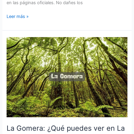
en las páginas oficiales. No dañes los
Cuántos
Leer más »
días
se
necesitan
para
ver
La
Gomera
La Gomera: ¿Qué puedes ver en La