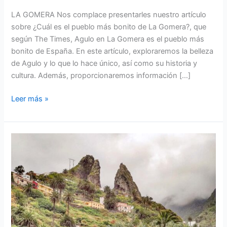
LA GOMERA Nos complace presentarles nuestro artículo
sobre ¿Cuál es el pueblo más bonito de La Gomera?, que
según The Times, Agulo en La Gomera es el pueblo más
bonito de España. En este artículo, exploraremos la belleza
de Agulo y lo que lo hace único, así como su historia y
cultura. Además, proporcionaremos información […]
¿Cuál
Leer más »
es
el
pueblo
más
bonito
de
La
Gomera?