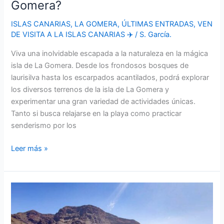
Gomera?
ISLAS CANARIAS
,
LA GOMERA
,
ÚLTIMAS ENTRADAS
,
VEN
DE VISITA A LA ISLAS CANARIAS ✈️
/
S. García.
Viva una inolvidable escapada a la naturaleza en la mágica
isla de La Gomera. Desde los frondosos bosques de
laurisilva hasta los escarpados acantilados, podrá explorar
los diversos terrenos de la isla de La Gomera y
experimentar una gran variedad de actividades únicas.
Tanto si busca relajarse en la playa como practicar
senderismo por los
La
Leer más »
Gomera:
¿Qué
puedes
ver
en
La