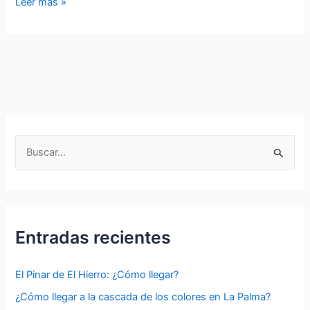
Lanzarote,
Leer más »
la
isla
canaria
que
ofrece
una
experiencia
única
B
al
u
visitante
s
c
a
Entradas recientes
r
p
El Pinar de El Hierro: ¿Cómo llegar?
o
¿Cómo llegar a la cascada de los colores en La Palma?
r