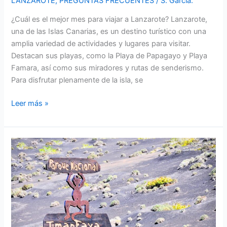
LANZAROTE
,
PREGUNTAS FRECUENTES
/
S. García.
¿Cuál es el mejor mes para viajar a Lanzarote? Lanzarote,
una de las Islas Canarias, es un destino turístico con una
amplia variedad de actividades y lugares para visitar.
Destacan sus playas, como la Playa de Papagayo y Playa
Famara, así como sus miradores y rutas de senderismo.
Para disfrutar plenamente de la isla, se
¿Cuál
Leer más »
es
el
mejor
mes
para
viajar
a
Lanzarote?
Guía
completa