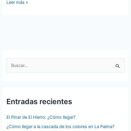
Caldera
Leer más »
de
Taburiente:
Una
Maravilla
Natural
de
La
Palma
B
🌋
u
🏞️
s
c
a
Entradas recientes
r
p
El Pinar de El Hierro: ¿Cómo llegar?
o
¿Cómo llegar a la cascada de los colores en La Palma?
r