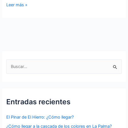
¿Cuál
Leer más »
es
el
mejor
mes
para
viajar
a
Lanzarote?
B
Guía
u
completa
s
para
planificar
c
tu
a
Entradas recientes
visita
r
p
El Pinar de El Hierro: ¿Cómo llegar?
o
¿Cómo llegar a la cascada de los colores en La Palma?