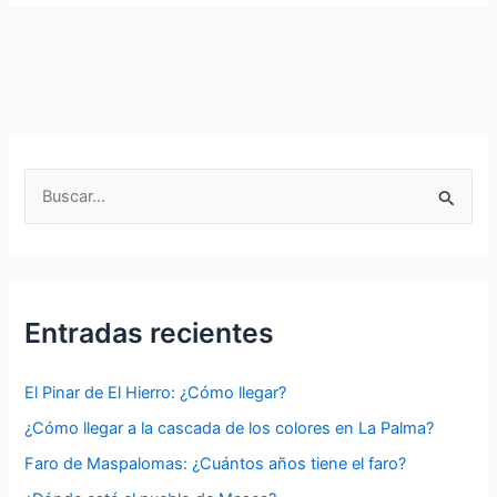
La
Palma
es
la
isla
bonita?
Descubriendo
B
la
u
belleza
s
de
La
c
Palma
a
Entradas recientes
r
p
El Pinar de El Hierro: ¿Cómo llegar?
o
¿Cómo llegar a la cascada de los colores en La Palma?
r
Faro de Maspalomas: ¿Cuántos años tiene el faro?
: