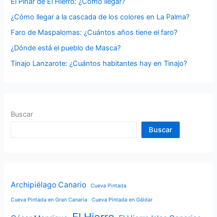
El Pinar de El Hierro: ¿Cómo llegar?
o
¿Cómo llegar a la cascada de los colores en La Palma?
r
Faro de Maspalomas: ¿Cuántos años tiene el faro?
:
¿Dónde está el pueblo de Masca?
Tinajo Lanzarote: ¿Cuántos habitantes hay en Tinajo?
Buscar
Buscar
Archipiélago Canario
Cueva Pintada
Cueva Pintada en Gran Canaria
Cueva Pintada en Gáldar
El Hierro