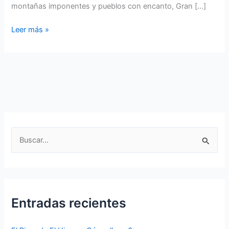
montañas imponentes y pueblos con encanto, Gran […]
¿Cuánto
Leer más »
se
tarda
en
recorrer
toda
la
isla
de
B
Gran
u
Canaria?
s
c
a
Entradas recientes
r
p