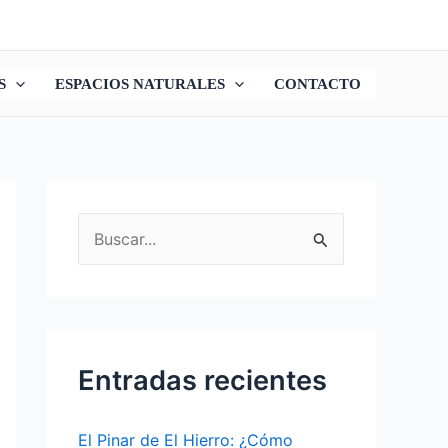
S
ESPACIOS NATURALES
CONTACTO
B
u
s
c
a
Entradas recientes
r
p
El Pinar de El Hierro: ¿Cómo