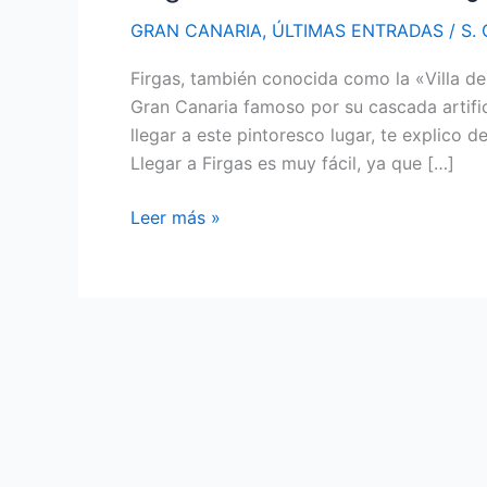
GRAN CANARIA
,
ÚLTIMAS ENTRADAS
/
S. 
Firgas, también conocida como la «Villa de
Gran Canaria famoso por su cascada artific
llegar a este pintoresco lugar, te explico 
Llegar a Firgas es muy fácil, ya que […]
Firgas
Leer más »
en
Gran
Canaria
–
¿Cómo
llegar?