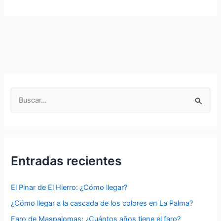
mejores
frases
típicas
de
las
Islas
Canarias:
¡descubre
B
nuestro
u
folclore
s
canario!
c
a
Entradas recientes
r
p
El Pinar de El Hierro: ¿Cómo llegar?
o
¿Cómo llegar a la cascada de los colores en La Palma?
r
Faro de Maspalomas: ¿Cuántos años tiene el faro?