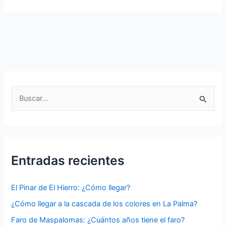
Gran
Rey:
¿Dónde
se
encuentra
el
valle
Gram
B
Rey?
u
s
c
a
Entradas recientes
r
p
El Pinar de El Hierro: ¿Cómo llegar?
o
¿Cómo llegar a la cascada de los colores en La Palma?
r
Faro de Maspalomas: ¿Cuántos años tiene el faro?
: