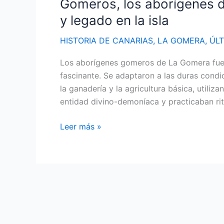
Gomeros, los aborígenes d
y legado en la isla
HISTORIA DE CANARIAS
,
LA GOMERA
,
ÚL
Los aborígenes gomeros de La Gomera fuero
fascinante. Se adaptaron a las duras condi
la ganadería y la agricultura básica, utiliz
entidad divino-demoníaca y practicaban rit
Gomeros,
Leer más »
los
aborígenes
de
La
Gomera:
Conoce
su