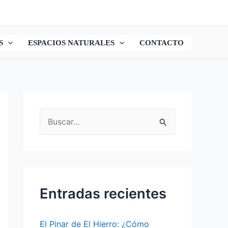
S
ESPACIOS NATURALES
CONTACTO
B
u
s
c
a
Entradas recientes
r
p
El Pinar de El Hierro: ¿Cómo