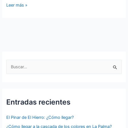
Caldera
Leer más »
de
Taburiente:
Una
Maravilla
Natural
de
La
Palma
B
🌋
u
🏞️
s
c
a
Entradas recientes
r
p
El Pinar de El Hierro: ¿Cómo llegar?
o
¿Cómo llegar a la cascada de los colores en La Palma?