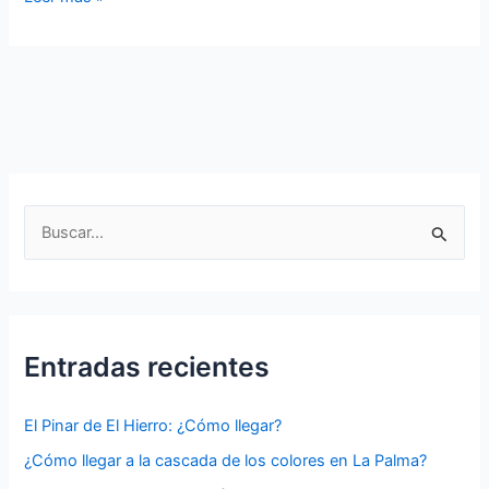
Frontera
en
El
Hierro:
Conoce
este
Bello
Municipio
B
u
s
c
a
Entradas recientes
r
p
El Pinar de El Hierro: ¿Cómo llegar?
o
¿Cómo llegar a la cascada de los colores en La Palma?
r