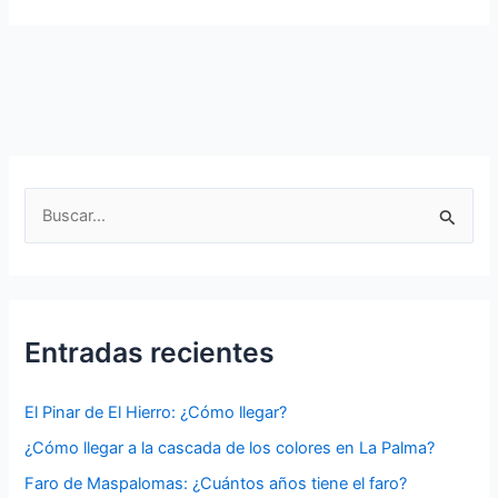
de
La
Caleta
en
La
Gomera
B
u
s
c
a
Entradas recientes
r
p
El Pinar de El Hierro: ¿Cómo llegar?
o
¿Cómo llegar a la cascada de los colores en La Palma?
r
Faro de Maspalomas: ¿Cuántos años tiene el faro?
: