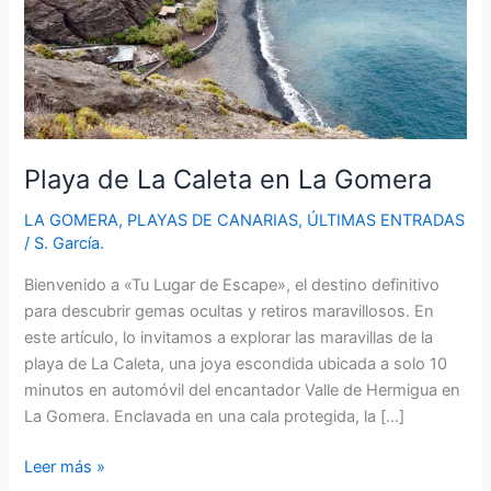
Playa de La Caleta en La Gomera
LA GOMERA
,
PLAYAS DE CANARIAS
,
ÚLTIMAS ENTRADAS
/
S. García.
Bienvenido a «Tu Lugar de Escape», el destino definitivo
para descubrir gemas ocultas y retiros maravillosos. En
este artículo, lo invitamos a explorar las maravillas de la
playa de La Caleta, una joya escondida ubicada a solo 10
minutos en automóvil del encantador Valle de Hermigua en
La Gomera. Enclavada en una cala protegida, la […]
Playa
Leer más »