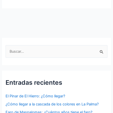
de
Maspalomas
🌴
🏖️
B
u
s
c
a
Entradas recientes
r
p
El Pinar de El Hierro: ¿Cómo llegar?
o
¿Cómo llegar a la cascada de los colores en La Palma?
r
Faro de Maspalomas: ¿Cuántos años tiene el faro?