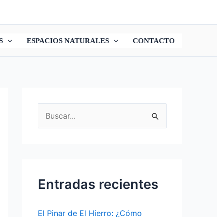
S
ESPACIOS NATURALES
CONTACTO
B
u
s
c
a
Entradas recientes
r
p
El Pinar de El Hierro: ¿Cómo