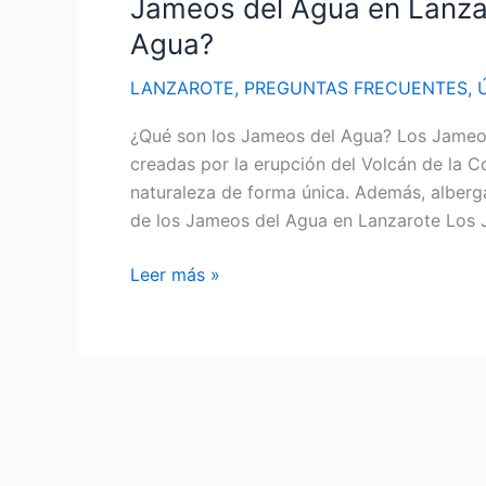
Jameos del Agua en Lanza
Agua?
LANZAROTE
,
PREGUNTAS FRECUENTES
,
¿Qué son los Jameos del Agua? Los Jameos
creadas por la erupción del Volcán de la 
naturaleza de forma única. Además, alberg
de los Jameos del Agua en Lanzarote Los 
Jameos
Leer más »
del
Agua
en
Lanzarote:
¿Qué
son
los