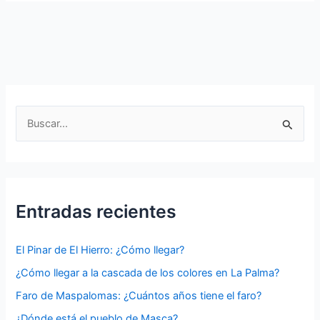
¿Que
se
cultiva
en
La
Geria
en
B
Lanzarote?
u
s
c
a
Entradas recientes
r
p
El Pinar de El Hierro: ¿Cómo llegar?
o
¿Cómo llegar a la cascada de los colores en La Palma?
r
Faro de Maspalomas: ¿Cuántos años tiene el faro?
:
¿Dónde está el pueblo de Masca?