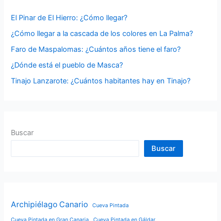
p
El Pinar de El Hierro: ¿Cómo llegar?
o
¿Cómo llegar a la cascada de los colores en La Palma?
r
Faro de Maspalomas: ¿Cuántos años tiene el faro?
:
¿Dónde está el pueblo de Masca?
Tinajo Lanzarote: ¿Cuántos habitantes hay en Tinajo?
Buscar
Buscar
Archipiélago Canario
Cueva Pintada
Cueva Pintada en Gran Canaria
Cueva Pintada en Gáldar