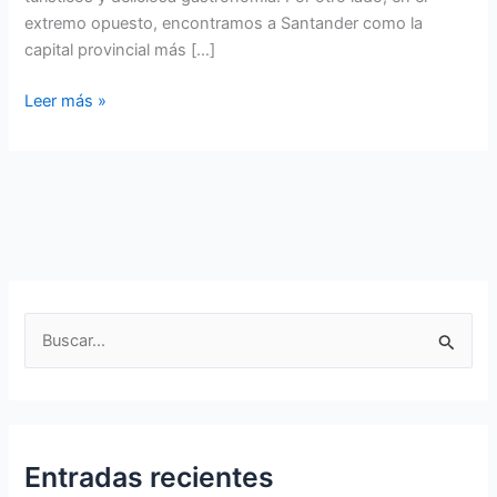
extremo opuesto, encontramos a Santander como la
capital provincial más […]
Cual
Leer más »
es
la
capital
provincial
más
meridional
de
España:
B
Las
u
Palmas
s
de
Gran
c
Canaria
a
Entradas recientes
r