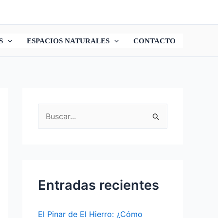
S
ESPACIOS NATURALES
CONTACTO
B
u
s
c
a
Entradas recientes
r
p
El Pinar de El Hierro: ¿Cómo