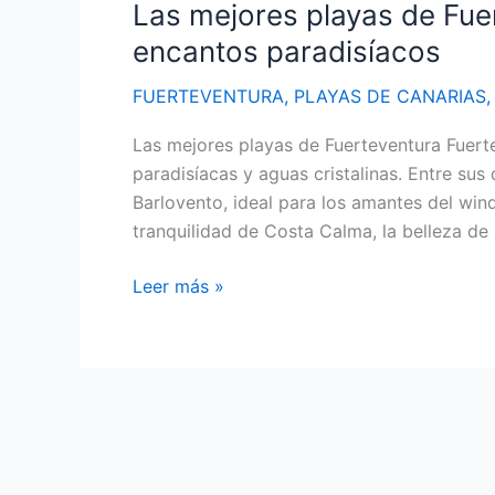
Las mejores playas de Fue
encantos paradisíacos
FUERTEVENTURA
,
PLAYAS DE CANARIAS
Las mejores playas de Fuerteventura Fuerte
paradisíacas y aguas cristalinas. Entre su
Barlovento, ideal para los amantes del wind
tranquilidad de Costa Calma, la belleza de 
Las
Leer más »
mejores
playas
de
Fuerteventura:
descubre
sus
encantos