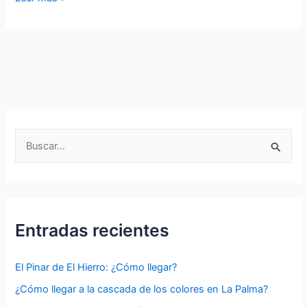
Clara:
¿Dónde
está
Montaña
Clara?
B
u
s
c
a
Entradas recientes
r
p
El Pinar de El Hierro: ¿Cómo llegar?
o
¿Cómo llegar a la cascada de los colores en La Palma?
r