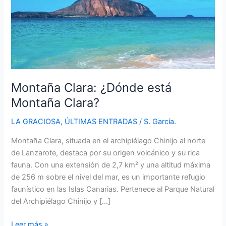
Montaña Clara: ¿Dónde está
Montaña Clara?
LA GRACIOSA
,
ÚLTIMAS ENTRADAS
/
S. García.
Montaña Clara, situada en el archipiélago Chinijo al norte
de Lanzarote, destaca por su origen volcánico y su rica
fauna. Con una extensión de 2,7 km² y una altitud máxima
de 256 m sobre el nivel del mar, es un importante refugio
faunístico en las Islas Canarias. Pertenece al Parque Natural
del Archipiélago Chinijo y […]
Montaña
Leer más »