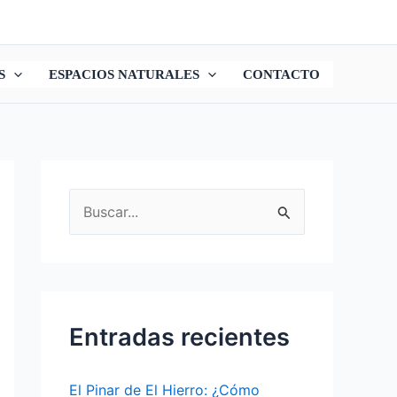
S
ESPACIOS NATURALES
CONTACTO
B
u
s
c
a
Entradas recientes
r
p
El Pinar de El Hierro: ¿Cómo