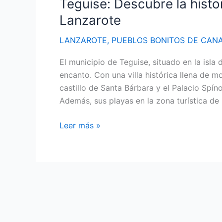
Teguise: Descubre la histo
Lanzarote
LANZAROTE
,
PUEBLOS BONITOS DE CANA
El municipio de Teguise, situado en la isla 
encanto. Con una villa histórica llena de 
castillo de Santa Bárbara y el Palacio Spíno
Además, sus playas en la zona turística de
Teguise:
Leer más »
Descubre
la
historia
y
encanto
de
este