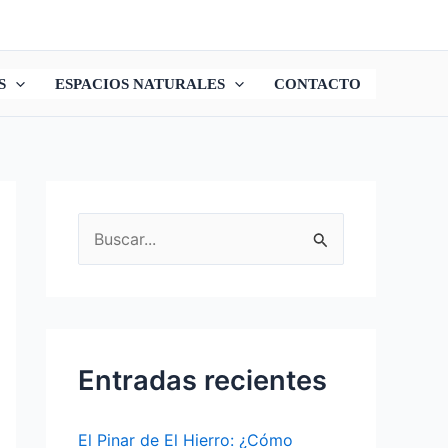
S
ESPACIOS NATURALES
CONTACTO
B
u
s
c
a
Entradas recientes
r
p
El Pinar de El Hierro: ¿Cómo