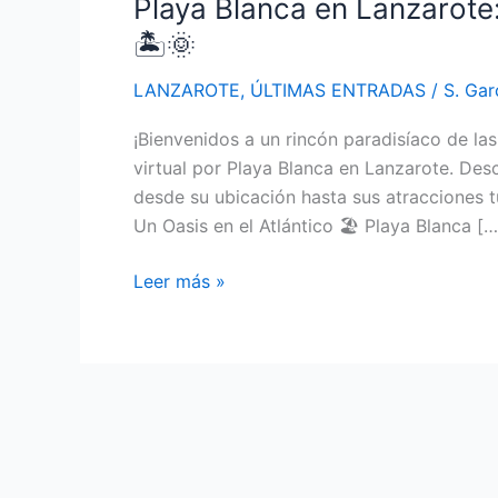
Playa Blanca en Lanzarote
🏝️🌞
LANZAROTE
,
ÚLTIMAS ENTRADAS
/
S. Gar
¡Bienvenidos a un rincón paradisíaco de las I
virtual por Playa Blanca en Lanzarote. Des
desde su ubicación hasta sus atracciones tu
Un Oasis en el Atlántico 🏖️ Playa Blanca […
Playa
Leer más »
Blanca
en
Lanzarote:
Explorando
un
Tesoro
Canario