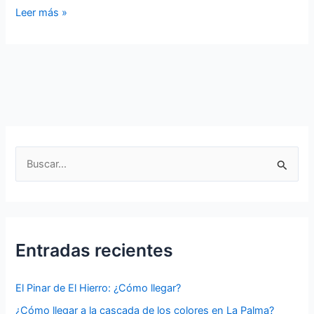
Playa
Leer más »
de
las
Canteras:
Tu
Oasis
en
Gran
Canaria
B
🌞
u
s
c
a
Entradas recientes
r
p
El Pinar de El Hierro: ¿Cómo llegar?
o
¿Cómo llegar a la cascada de los colores en La Palma?