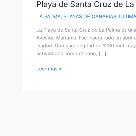
Playa de Santa Cruz de La
LA PALMA
,
PLAYAS DE CANARIAS
,
ÚLTIM
La Playa de Santa Cruz de La Palma es una p
Avenida Marítima. Fue inaugurada en abril
ciudad. Con una longitud de 1230 metros y
actividades como el baño, […]
Playa
Leer más »
de
Santa
Cruz
de
La
Palma