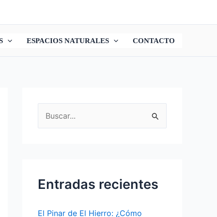
S
ESPACIOS NATURALES
CONTACTO
B
u
s
c
a
Entradas recientes
r
p
El Pinar de El Hierro: ¿Cómo