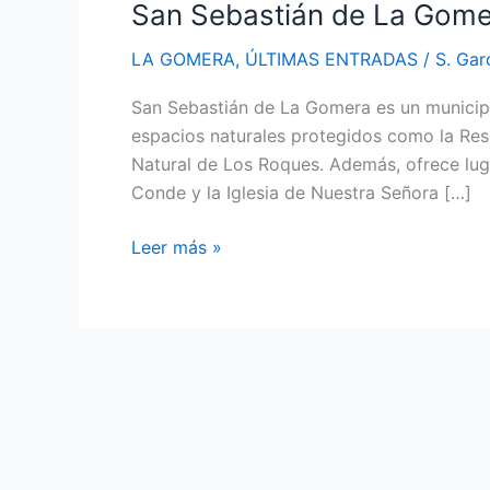
San Sebastián de La Gomer
LA GOMERA
,
ÚLTIMAS ENTRADAS
/
S. Gar
San Sebastián de La Gomera es un municipi
espacios naturales protegidos como la Res
Natural de Los Roques. Además, ofrece luga
Conde y la Iglesia de Nuestra Señora […]
San
Leer más »
Sebastián
de
La
Gomera:
Descubre
sus
maravillas