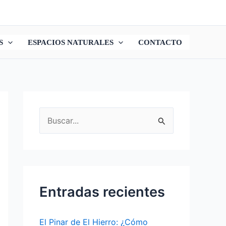
S
ESPACIOS NATURALES
CONTACTO
B
u
s
c
a
Entradas recientes
r
p
El Pinar de El Hierro: ¿Cómo