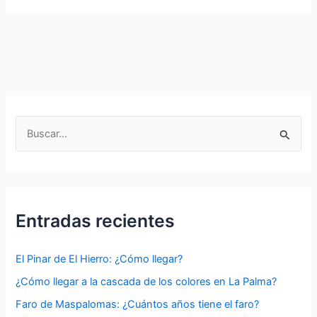
Conde
en
La
Gomera:
Descubre
su
Historia
B
u
s
c
a
Entradas recientes
r
p
El Pinar de El Hierro: ¿Cómo llegar?
o
¿Cómo llegar a la cascada de los colores en La Palma?
r
Faro de Maspalomas: ¿Cuántos años tiene el faro?
: