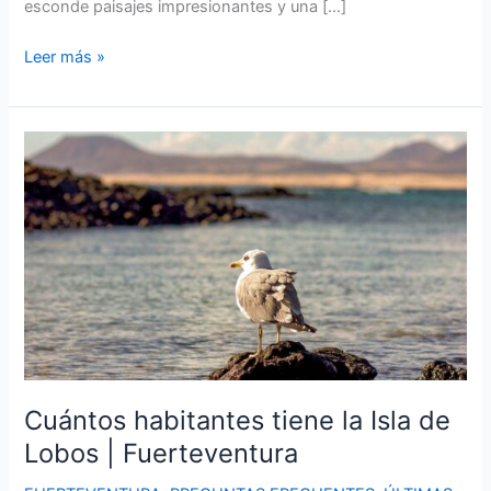
esconde paisajes impresionantes y una […]
¿Por
Leer más »
qué
La
Palma
es
la
isla
bonita?
Descubriendo
la
belleza
de
La
Palma
Cuántos habitantes tiene la Isla de
Lobos | Fuerteventura