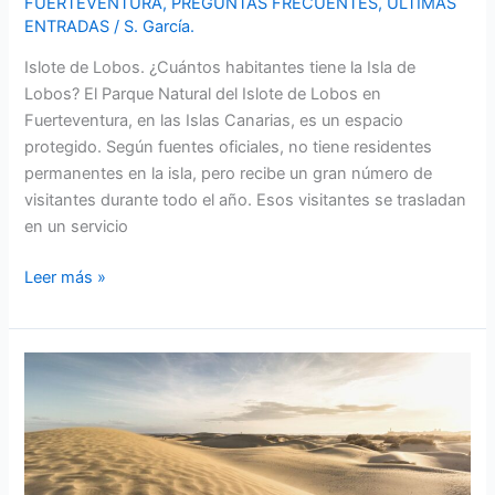
FUERTEVENTURA
,
PREGUNTAS FRECUENTES
,
ÚLTIMAS
ENTRADAS
/
S. García.
Islote de Lobos. ¿Cuántos habitantes tiene la Isla de
Lobos? El Parque Natural del Islote de Lobos en
Fuerteventura, en las Islas Canarias, es un espacio
protegido. Según fuentes oficiales, no tiene residentes
permanentes en la isla, pero recibe un gran número de
visitantes durante todo el año. Esos visitantes se trasladan
en un servicio
Cuántos
Leer más »
habitantes
tiene
la
Isla
de
Lobos
|
Fuerteventura