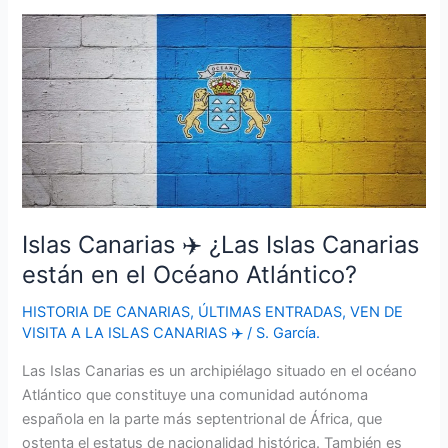
más
bonito
de
Gran
Canaria?
Islas Canarias ✈️ ¿Las Islas Canarias
están en el Océano Atlántico?
HISTORIA DE CANARIAS
,
ÚLTIMAS ENTRADAS
,
VEN DE
VISITA A LA ISLAS CANARIAS ✈️
/
S. García.
Las Islas Canarias es un archipiélago situado en el océano
Atlántico que constituye una comunidad autónoma
española en la parte más septentrional de África, que
ostenta el estatus de nacionalidad histórica. También es