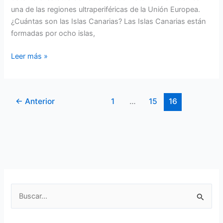
una de las regiones ultraperiféricas de la Unión Europea.
¿Cuántas son las Islas Canarias? Las Islas Canarias están
formadas por ocho islas,
Islas
Leer más »
Canarias
✈️
¿Las
←
Anterior
1
…
15
16
Islas
Canarias
están
en
el
Océano
Atlántico?
B
u
s