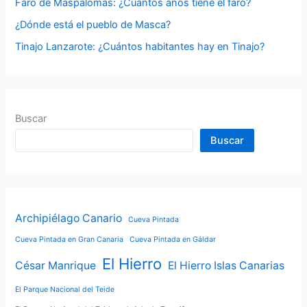
Faro de Maspalomas: ¿Cuántos años tiene el faro?
:
¿Dónde está el pueblo de Masca?
Tinajo Lanzarote: ¿Cuántos habitantes hay en Tinajo?
Buscar
Buscar
Archipiélago Canario
Cueva Pintada
Cueva Pintada en Gran Canaria
Cueva Pintada en Gáldar
El Hierro
César Manrique
El Hierro Islas Canarias
El Parque Nacional del Teide