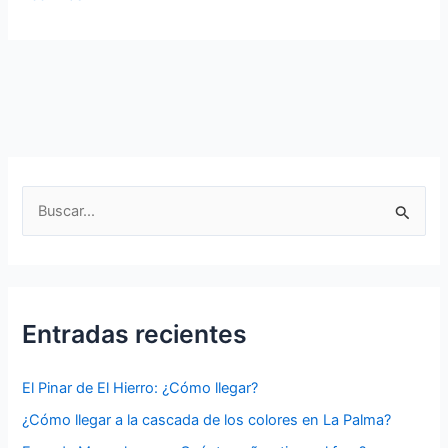
Islands:
Get
to
know
the
Canary
Archipelago
B
u
s
c
a
Entradas recientes
r
p
El Pinar de El Hierro: ¿Cómo llegar?
o
¿Cómo llegar a la cascada de los colores en La Palma?
r