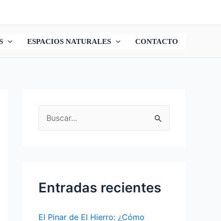
S
ESPACIOS NATURALES
CONTACTO
B
u
s
c
a
Entradas recientes
r
p
El Pinar de El Hierro: ¿Cómo