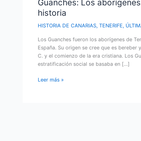
Guanches: Los aborígenes 
historia
HISTORIA DE CANARIAS
,
TENERIFE
,
ÚLTI
Los Guanches fueron los aborígenes de Tene
España. Su origen se cree que es bereber y 
C. y el comienzo de la era cristiana. Los G
estratificación social se basaba en […]
Guanches:
Leer más »
Los
aborígenes
de
Tenerife
y
su
fascinante