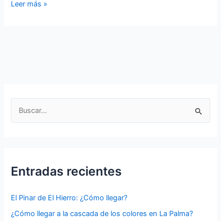
Virgen
Leer más »
del
Pino
en
Gran
Canaria:
Patrona
y
tesoro
B
mariano
u
en
s
la
isla
c
a
Entradas recientes
r
p
El Pinar de El Hierro: ¿Cómo llegar?
o
¿Cómo llegar a la cascada de los colores en La Palma?
r