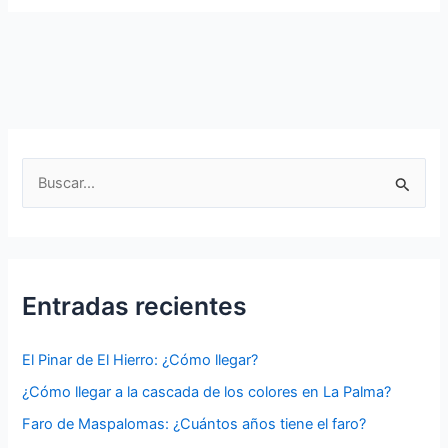
Beach
in
La
Gomera
B
u
s
c
a
Entradas recientes
r
p
El Pinar de El Hierro: ¿Cómo llegar?
o
¿Cómo llegar a la cascada de los colores en La Palma?
r
Faro de Maspalomas: ¿Cuántos años tiene el faro?
: