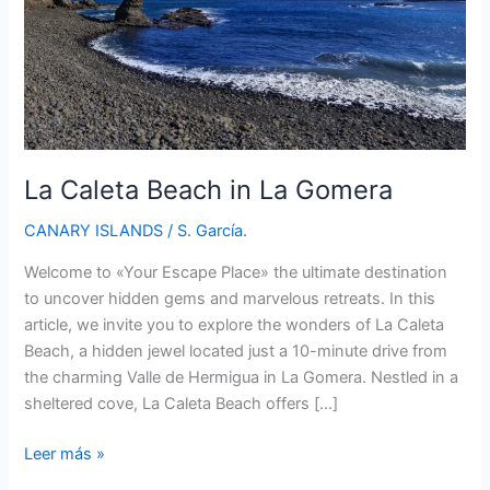
La Caleta Beach in La Gomera
CANARY ISLANDS
/
S. García.
Welcome to «Your Escape Place» the ultimate destination
to uncover hidden gems and marvelous retreats. In this
article, we invite you to explore the wonders of La Caleta
Beach, a hidden jewel located just a 10-minute drive from
the charming Valle de Hermigua in La Gomera. Nestled in a
sheltered cove, La Caleta Beach offers […]
La
Leer más »
Caleta