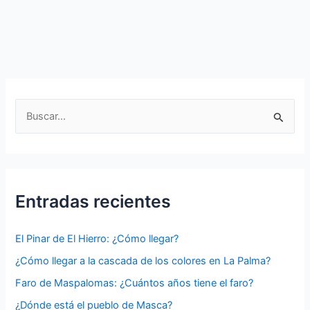
a
Unique
and
Enchanting
Destination
B
u
s
c
a
Entradas recientes
r
p
El Pinar de El Hierro: ¿Cómo llegar?
o
¿Cómo llegar a la cascada de los colores en La Palma?
r
Faro de Maspalomas: ¿Cuántos años tiene el faro?
:
¿Dónde está el pueblo de Masca?