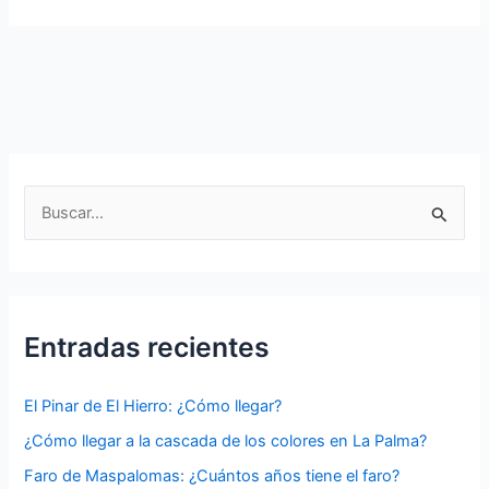
A
Guide
to
the
Best
Local
Attractions
B
u
s
c
a
Entradas recientes
r
p
El Pinar de El Hierro: ¿Cómo llegar?
o
¿Cómo llegar a la cascada de los colores en La Palma?
r
Faro de Maspalomas: ¿Cuántos años tiene el faro?
: