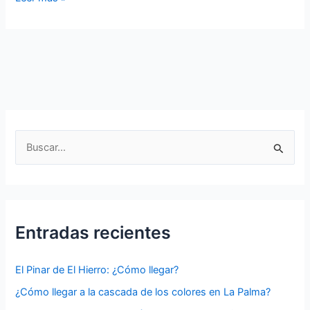
Teresitas
Beach
in
Santa
Cruz
de
Tenerife
B
u
s
c
a
Entradas recientes
r
p
El Pinar de El Hierro: ¿Cómo llegar?
o
¿Cómo llegar a la cascada de los colores en La Palma?
r