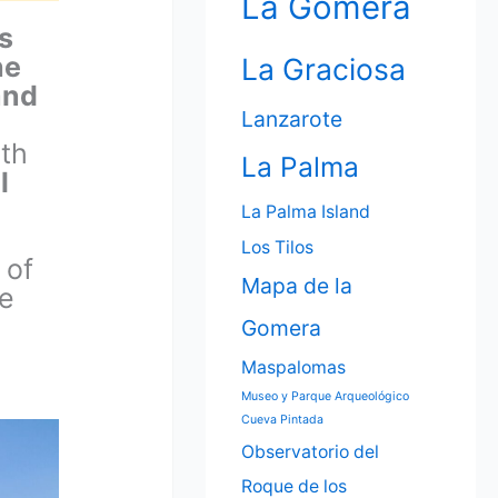
La Gomera
s
he
La Graciosa
and
Lanzarote
th
La Palma
l
La Palma Island
Los Tilos
 of
Mapa de la
he
Gomera
Maspalomas
Museo y Parque Arqueológico
Cueva Pintada
Observatorio del
Roque de los