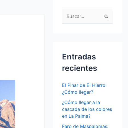
B
u
s
c
a
Entradas
r
recientes
p
o
El Pinar de El Hierro:
r
¿Cómo llegar?
:
¿Cómo llegar a la
cascada de los colores
en La Palma?
Faro de Maspalomas: