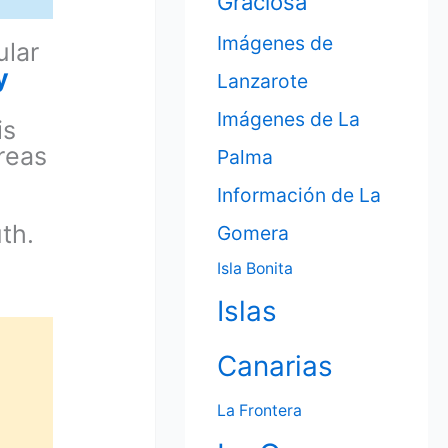
Graciosa
Imágenes de
ular
y
Lanzarote
Imágenes de La
is
areas
Palma
Información de La
th.
Gomera
Isla Bonita
Islas
Canarias
La Frontera