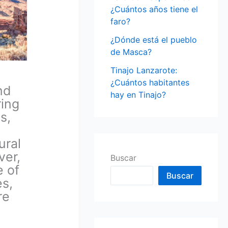
¿Cuántos años tiene el
faro?
¿Dónde está el pueblo
de Masca?
Tinajo Lanzarote:
¿Cuántos habitantes
nd
hay en Tinajo?
ring
s,
ural
ver,
Buscar
e of
Buscar
es,
re